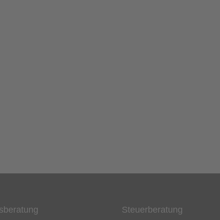
euerberatung / Steuerrecht
Insolvenzrecht / Insolvenz
uerrecht/Steuerberatung
Insolvenzrecht
sberatung
Steuerberatung