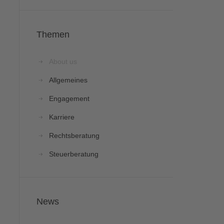
Themen
About us
Allgemeines
Engagement
Karriere
Rechtsberatung
Steuerberatung / Steuerrecht
Insolvenzrecht /
Insolvenzberatung
Steuerrecht/Steuerberatung
Steuerberatung
Insolvenzrecht
News