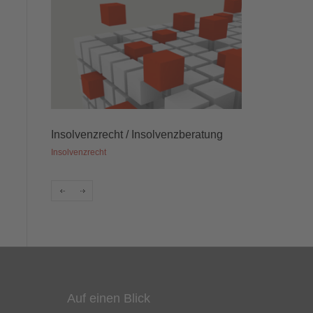
beratung
Inkasso
Strafrecht / W
Inkasso
Rechtsberatung
Auf einen Blick