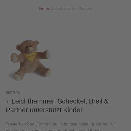
Home
»
Archives for Claudia
t
Insolvenzrecht /
Inkasso
Insolvenzberatung
Inkasso
BEITRAG
Insolvenzrecht
+ Leichthammer, Scheckel, Breil &
Partner unterstützt Kinder
Trösterbärchen „Tommy“ im Rettungseinsatz für Kinder. Wir
machen mit! Tränen, Angst und Panik - wenn Kinder