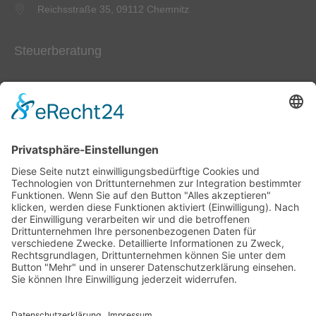
Reichsstraße 35, 09112 Chemnitz
Steuerberatung
info@secure.lsb-partner.de
Telefon 0371 3 82 48 10
Reichsstraße 35, 09112 Chemnitz
Auf einen Blick
Standorte
FAQ / Downloads
Datenschutz
Impressum